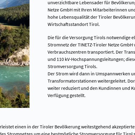
unverzichtbare Lebensader für Bevölkerung
Netze GmbH mit Ihren Mitarbeiterinnen und 
hohe Lebensqualität der Tiroler Bevölkeru
Wirtschaftsstandort Tirol.
Die für die Versorgung Tirols notwendige e
Stromnetz der TINETZ-Tiroler Netze GmbH v
Verbrauchszentren transportiert. Der Trans
und 110 kV-Hochspannungsleitungen; diese 
Stromversorgung Tirols.
Der Strom wird dann in Umspannwerken um
Transformatorstationen weitergeleitet. Dor
weiter reduziert und den Kundinnen und 
Verfügung gestellt.
eistet einen in der Tiroler Bevölkerung weitestgehend akzeptierte
es Stromnetzes um eine bestmögliche Stromversorgung für Tirol s