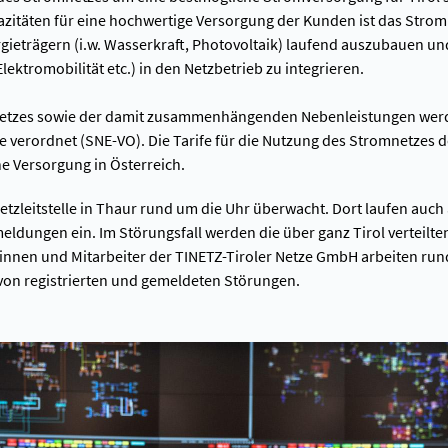
azitäten für eine hochwertige Versorgung der Kunden ist das Stro
ieträgern (i.w. Wasserkraft, Photovoltaik) laufend auszubauen un
Elektromobilität etc.) in den Netzbetrieb zu integrieren.
etzes sowie der damit zusammenhängenden Nebenleistungen wer
erordnet (SNE-VO). Die Tarife für die Nutzung des Stromnetzes d
he Versorgung in Österreich.
etzleitstelle in Thaur rund um die Uhr überwacht. Dort laufen auc
ldungen ein. Im Störungsfall werden die über ganz Tirol verteilt
erinnen und Mitarbeiter der TINETZ-Tiroler Netze GmbH arbeiten run
von registrierten und gemeldeten Störungen.